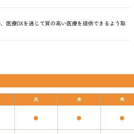
、医療DXを通じて質の高い医療を提供できるよう取
火
水
木
●
●
●